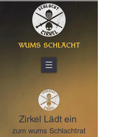
WUMS SCHLACHT
Zirkel Lädt ein
zum wums S
chlachtrat