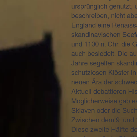
ursprünglich genutzt,
beschreiben, nicht abe
England eine Renaissa
skandinavischen Seefa
und 1100 n. Chr. die G
auch besiedelt. Die au
Jahre segelten skandin
schutzlosen Klöster in
neuen Ära der schwed
Aktuell debattieren Hi
Möglicherweise gab es
Sklaven oder die Suc
Zwischen dem 9. und 11
Diese zweite Hälfte d