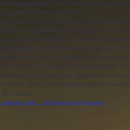
te Sohn Ludwigs des Frommen und dessen Ehefr
lsgeschlecht der Karolinger.
ellen wird Lothar meist als von Ehrgeiz getrie
rt. Dieser ausgesprochen negative Ruf wird au
tersuchungen aufgegriffen und wiedergegeben.
uptquellen zu jener Zeit allesamt aus dem Um
wig stammen. Ein Geschichtswerk aus seinem 
 positiveren Licht geschildert worden wäre, ist 
berliefert. Das traditionell negative Bild diese
ht werden. Eine dies berücksichtigende neuere 
fehlt bisher.
a.org/wiki/Lothar_I._(Frankenreich)#Rezeption