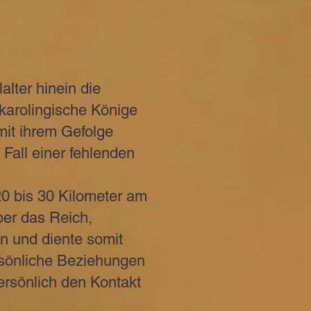
alter hinein die
karolingische Könige
 mit ihrem Gefolge
Fall einer fehlenden
0 bis 30 Kilometer am
ber das Reich,
en und diente somit
sönliche Beziehungen
ersönlich den Kontakt