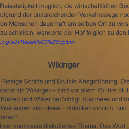
Reisetätigkeit möglich, die wirtschaftlichen B
 aufgrund der unzureichenden Verkehrswege noc
on Menschen dauerhaft am selben Ort zu verso
zu schicken, wanderte der Hof folglich zu den 
ia.org/wiki/Reisek%C3%B6nigtum
Wikinger
iesige Schiffe und Brutale Kriegsführung. Di
annt als Wikinger – sind vor allem für ihre blut
e Küsten und Völker berüchtigt. Klischees und Ir
. Wer waren also diese Entdecker wirklich, und 
ennen?
ein kontrovers diskutiertes Thema. Das Wort „