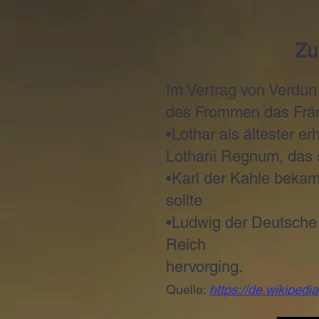
Zu
Im Vertrag von Verdun
des Frommen das Fränk
•Lothar als ältester e
Lotharii Regnum, das s
•Karl der Kahle bekam
sollte
•Ludwig der Deutsche 
Reich
hervorging.
Quelle:
https://de.wikipedi