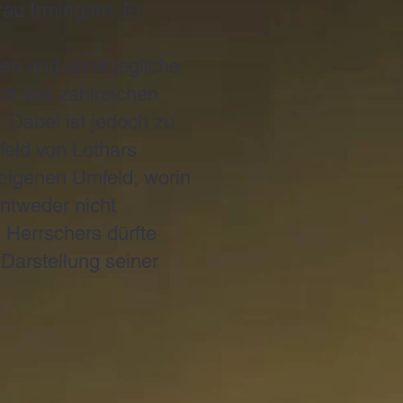
au Irmingard. Er
ben und ohne jegliche
ch von zahlreichen
 Dabei ist jedoch zu
feld von Lothars
eigenen Umfeld, worin
entweder nicht
s Herrschers dürfte
Darstellung seiner