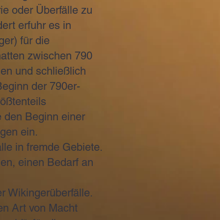
e oder Überfälle zu
rt erfuhr es in
er) für die
 hatten zwischen 790
len und schließlich
Beginn der 790er-
ößtenteils
e den Beginn einer
gen ein.
lle in fremde Gebiete.
uen, einen Bedarf an
r Wikingerüberfälle.
uen Art von Macht