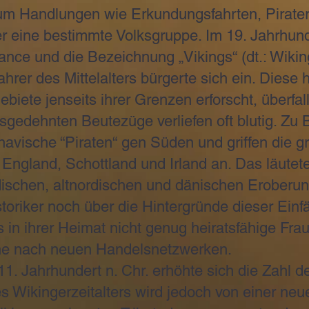
 um Handlungen wie Erkundungsfahrten, Pirateri
r eine bestimmte Volksgruppe. Im 19. Jahrhunde
nce und die Bezeichnung „Vikings“ (dt.: Wiking
hrer des Mittelalters bürgerte sich ein. Diese
ebiete jenseits ihrer Grenzen erforscht, überfal
sgedehnten Beutezüge verliefen oft blutig. Zu 
avische “Piraten“ gen Süden und griffen die gr
 England, Schottland und Irland an. Das läutet
ischen, altnordischen und dänischen Eroberun
storiker noch über die Hintergründe dieser Einfä
 in ihrer Heimat nicht genug heiratsfähige Fra
he nach neuen Handelsnetzwerken.
. Jahrhundert n. Chr. erhöhte sich die Zahl de
es Wikingerzeitalters wird jedoch von einer ne