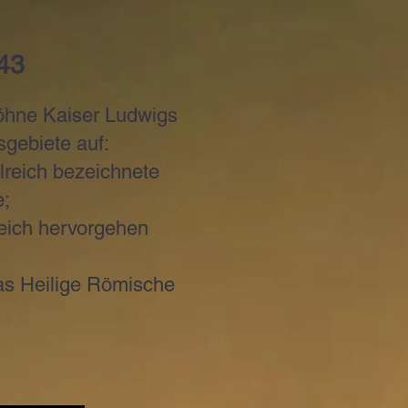
843
Söhne Kaiser Ludwigs
sgebiete auf:
elreich bezeichnete
e;
eich hervorgehen
das Heilige Römische