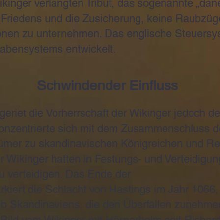
kinger verlangten Tribut, das sogenannte „dane
 Friedens und die Zusicherung, keine Raubzüge
nen zu unternehmen. Das englische Steuersy
abensystems entwickelt.
Schwindender Einfluss
geriet die Vorherrschaft der Wikinger jedoch d
konzentrierte sich mit dem Zusammenschluss d
ümer zu skandinavischen Königreichen und Reg
r Wikinger hatten in Festungs- und Verteidigun
zu verteidigen. Das Ende der
kiert die Schlacht von Hastings im Jahr 1066, 
lb Skandinaviens, die den Überfällen zunehmen
Bild vom Wikinger mit Hörnerhelm seit Richa