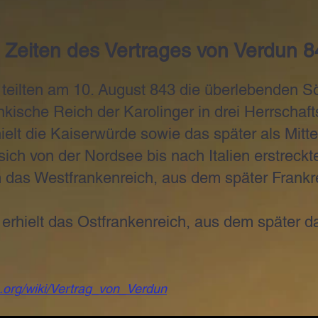
 Zeiten des Vertrages von Verdun 
 teilten am 10. August 843 die überlebenden 
ische Reich der Karolinger in drei Herrschaft
rhielt die Kaiserwürde sowie das später als Mitt
ich von der Nordsee bis nach Italien erstreckt
 das Westfrankenreich, aus dem später Frankr
erhielt das Ostfrankenreich, aus dem später 
a.org/wiki/Vertrag_von_Verdun