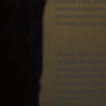
bestimmt: Geld. Die Wi
Aufrechterhaltung des
entsprechenden Regio
Grundlage dieses Abg
Um etwa 1100 n. Chr. 
Die politische Macht 
versprengten Fürstent
Die beliebten Opfer de
und gelernt, sich gut 
Wikingerherrschaft mar
Missionierung innerha
Immer noch prägt das 