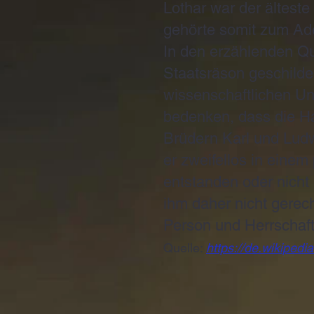
Lothar war der ältes
gehörte somit zum Ade
In den erzählenden Qu
Staatsräson geschilde
wissenschaftlichen Un
bedenken, dass die Ha
Brüdern Karl und Lud
er zweifellos in einem
entstanden oder nicht ü
ihm daher nicht gerec
Person und Herrschaft 
Quelle:
https://de.wikipedi