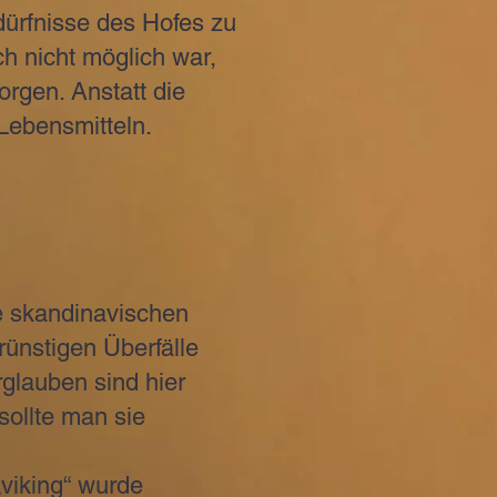
edürfnisse des Hofes zu
h nicht möglich war,
rgen. Anstatt die
Lebensmitteln.
e skandinavischen
rünstigen Überfälle
rglauben sind hier
sollte man sie
viking“ wurde