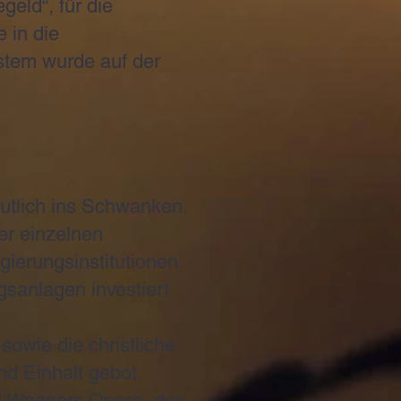
geld“, für die
 in die
stem wurde auf der
eutlich ins Schwanken.
er einzelnen
ierungsinstitutionen.
gsanlagen investiert
sowie die christliche
d Einhalt gebot.
rd Wagners Opern, das