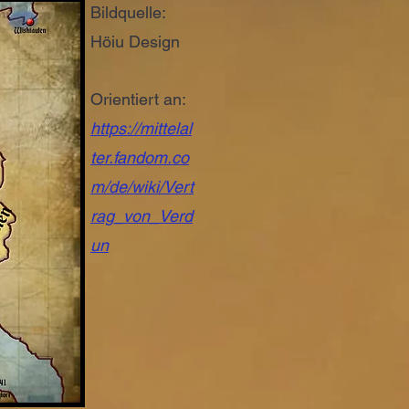
Bildquelle:
Höiu Design
Orientiert an:
https://mittelal
ter.fandom.co
m/de/wiki/Vert
rag_von_Verd
un